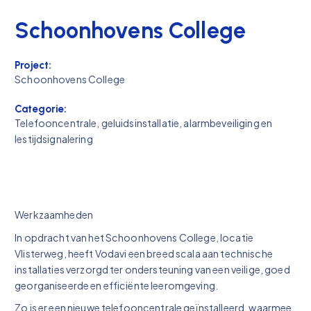
Schoonhovens College
Project:
Schoonhovens College
Categorie:
Telefooncentrale, geluidsinstallatie, alarmbeveiliging en
lestijdsignalering
Werkzaamheden
In opdracht van het Schoonhovens College, locatie
Vlisterweg, heeft Vodavi een breed scala aan technische
installaties verzorgd ter ondersteuning van een veilige, goed
georganiseerde en efficiënte leeromgeving.
Zo is er een nieuwe telefooncentrale geïnstalleerd, waarmee