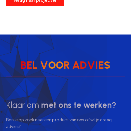
B
E
L
V
O
O
R
A
D
V
I
E
S
Klaar om
met ons te werken?
Ben je op zoek naar een product van ons of wil je graag
advies?