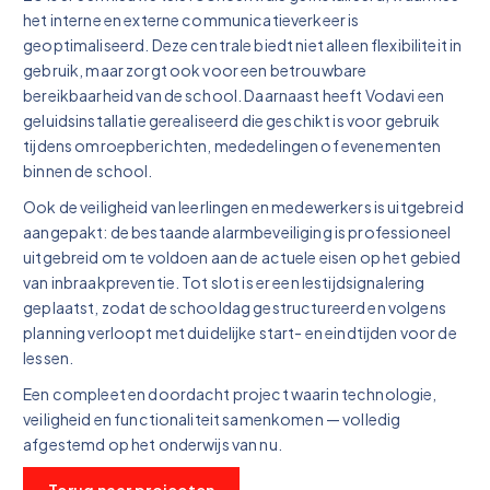
het interne en externe communicatieverkeer is
geoptimaliseerd. Deze centrale biedt niet alleen flexibiliteit in
gebruik, maar zorgt ook voor een betrouwbare
bereikbaarheid van de school. Daarnaast heeft Vodavi een
geluidsinstallatie gerealiseerd die geschikt is voor gebruik
tijdens omroepberichten, mededelingen of evenementen
binnen de school.
Ook de veiligheid van leerlingen en medewerkers is uitgebreid
aangepakt: de bestaande alarmbeveiliging is professioneel
uitgebreid om te voldoen aan de actuele eisen op het gebied
van inbraakpreventie. Tot slot is er een lestijdsignalering
geplaatst, zodat de schooldag gestructureerd en volgens
planning verloopt met duidelijke start- en eindtijden voor de
lessen.
Een compleet en doordacht project waarin technologie,
veiligheid en functionaliteit samenkomen — volledig
afgestemd op het onderwijs van nu.
Terug naar projecten