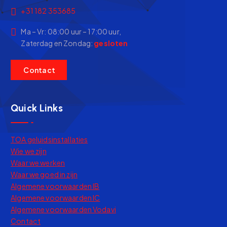
+31 182 353685
Ma – Vr: 08:00 uur – 17:00 uur,
Zaterdag en Zondag:
gesloten
C
o
n
t
a
c
t
Quick Links
TOA geluidsinstallaties
Wie we zijn
Waar we werken
Waar we goed in zijn
Algemene voorwaarden IB
Algemene voorwaarden IC
Algemene voorwaarden Vodavi
Contact